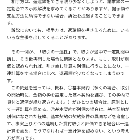
相手方は、返還額をできる限り少なくしようと、請求額の一
定割合での示談解決を求めてくることがありますが、提示額や
支払方法に納得できない場合、訴訟を提起することもできま
す。
訴訟においても、相手方は、返還額を押さえるために、いろ
いろな主張を出してくることがあります。
その一例が、「取引の一連性」で、取引が途中で一定期間中
断し、その後再開した場合に問題となります。もし、取引が別
個と認められれば、引き直し計算も別個に行うことになり、一
連計算をする場合に比べ、返還額が少なくなってしまうので
す。
この問題を巡っては、概ね、①基本契約（多くの場合、取引
の開始時に、金額の枠を設定した基本契約を結び、その枠内で
貸付と返済が繰り返されます。）がひとつの場合は、原則とし
て一連計算を認める、②基本契約が別個の場合は、基本契約が
別個になされた経緯、基本契約の契約条件の異同などを考慮し
て、事実上ひとつの連続した貸付取引と評価できる場合は一連
計算を認め、そうでなければ一連計算を認めない、という考え
方が有力です。