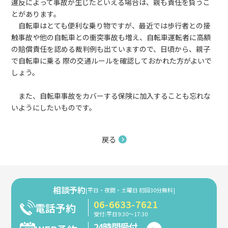
違反によって事故が生じたといえる場合は、親も責任を負うこ
とがあります。
自転車はとても便利な乗り物ですが、最近では歩行者との接
触事故や他の自転車との衝突事故も増え、自転車運転者に高額
の賠償責任を認める裁判例も出ていますので、日頃から、親子
で自転車に乗る 際の交通ルールを確認しておかれた方がよいで
しょう。
また、自転車事故をカバーする保険に加入することも忘れな
いようにしたいものです。
戻る
相談予約
[平日・夜間・土曜日 初回30分無料]
06-6633-7621
電話予約
受付:平日9:30～17:30
24時間受付