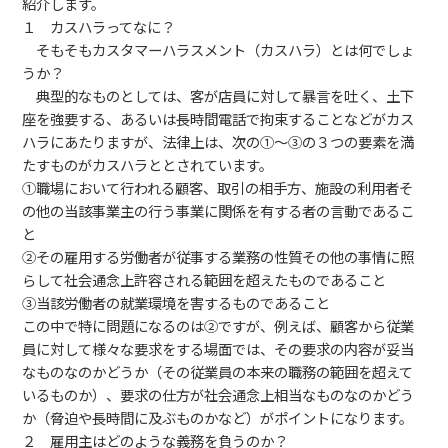
紹介します。
１ カスハラってなに？
そもそもカスタマーハラスメント（カスハラ）とは何でしょ
うか？
典型的なものとしては、客が店員に対して暴言を吐く、土下
座を強要する、あるいは長時間電話で拘束することなどがカス
ハラにあたりますが、法律上は、次の①～③の３つの要素を満
たすものがカスハラととされています。
①職場において行われる顧客、取引の相手方、施設の利用者そ
の他の当該事業主の行う事業に関係を有する者の言動であるこ
と
②その雇用する労働者が従事する業務の性質その他の事情に照
らして社会通念上許容される範囲を超えたものであること
③当該労働者の就業環境を害するものであること
この中で特に問題になるのは②ですが、例えば、顧客から従業
員に対して様々な要求をする場面では、その要求の内容が妥当
なものなのかどうか（その従業員の本来の職務の範囲を超えて
いるものか）、要求の仕方が社会通念上相当なものなのかどう
か（脅迫や長時間に及ぶものかなど）がポイントになります。
２ 雇用主はどのような義務を負うのか？