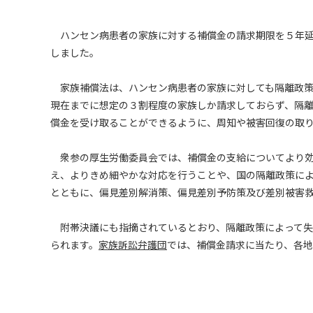
ハンセン病患者の家族に対する補償金の請求期限を５年延
しました。
家族補償法は、ハンセン病患者の家族に対しても隔離政策
現在までに想定の３割程度の家族しか請求しておらず、隔
償金を受け取ることができるように、周知や被害回復の取
衆参の厚生労働委員会では、補償金の支給についてより効
え、よりきめ細やかな対応を行うことや、国の隔離政策に
とともに、偏見差別解消策、偏見差別予防策及び差別被害
附帯決議にも指摘されているとおり、隔離政策によって失
られます。
家族訴訟弁護団
では、補償金請求に当たり、各地