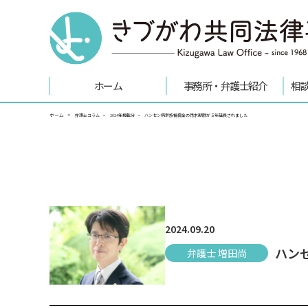
ホーム
事務所・弁護士紹介
相
ホーム
弁護士コラム
2024年掲載分
ハンセン病家族補償金の請求期限が５年延長されました
2024.09.20
ハン
弁護士 増田尚