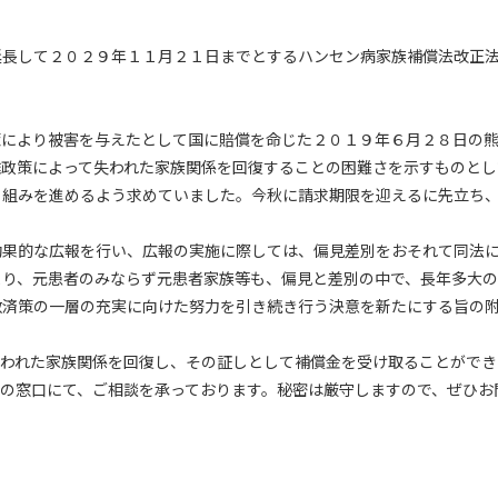
長して２０２９年１１月２１日までとするハンセン病家族補償法改正法
により被害を与えたとして国に賠償を命じた２０１９年６月２８日の熊
離政策によって失われた家族関係を回復することの困難さを示すものとし
り組みを進めるよう求めていました。今秋に請求期限を迎えるに先立ち
果的な広報を行い、広報の実施に際しては、偏見差別をおそれて同法に
より、元患者のみならず元患者家族等も、偏見と差別の中で、長年多大
救済策の一層の充実に向けた努力を引き続き行う決意を新たにする旨の
われた家族関係を回復し、その証しとして補償金を受け取ることができ
の窓口にて、ご相談を承っております。秘密は厳守しますので、ぜひお