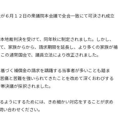
が６月１２日の衆議院本会議で全会一致にて可決され成立
本地裁判決を受けて、同年秋に制定されました。しかし、
て、家族からから、請求期限を延長し、より多くの家族が補
、この通常国会で、議員立法により改正されました。
基づく補償金の請求を躊躇する当事者が多いことも踏ま
の苦痛と苦難を強いられてきたことを改めて深くおわびする
附帯決議が採択されました。
るようにするためには、きめ細かい対応をすることが求め
問い合わせください。