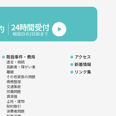
24時間受付
約
相談日の2日前まで
取扱事件・費用
アクセス
遺言・相続
新着情報
高齢者・障がい者
リンク集
離婚
その他家族の問題
債務整理
交通事故
労働問題
賃貸借
土地・建物
契約取引
消費者問題
刑事弁護