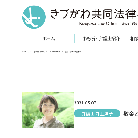
ホーム
事務所・弁護士紹介
相
ホーム
弁護士コラム
2021年掲載分
敷金と原状回復義務
2021.05.07
敷金
弁護士 井上洋子