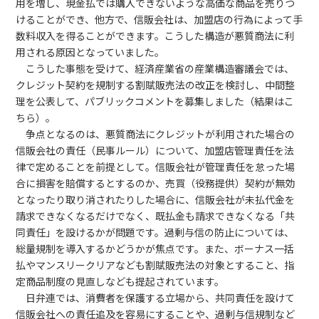
用を増し、現金払では購入できないような高価な商品を売りつ
けることができ、他方で、信販会社は、加盟店の行為によって手
数料収入を得ることができます。こうした構造が悪質商法に利
用される原因となっていました。
こうした事態を受けて、経済産業省の産業構造審議会では、
クレジット契約を規制する割賦販売法の改正を検討し、中間整
理を公表して、パブリックコメントを募集しました（
結果はこ
ちら
）。
争点となるのは、悪質商法にクレジットが利用された場合の
信販会社の責任（民事ルール）について、加盟店管理責任を法
律で定めることを前提として。信販会社が管理責任を怠った場
合に損害を賠償するとするのか、売買（役務提供）契約が無効
となったり取り消されたりした場合に、信販会社が未払代金を
請求できなくなるだけでなく、既払金も請求できなくなる「共
同責任」を設けるかが問題です。過剰与信の防止については、
総量規制を導入するかどうかが焦点です。また、ボーナス一括
払やマンスリークリアなども割賦販売法の対象とすること、指
定商品制度の見直しなども提起されています。
日弁連
では、消費者を保護する立場から、共同責任を設けて
信販会社への責任追及を容易にすることや、過剰与信規制など