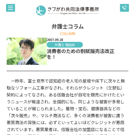
弁護士コラム
COLUMN
2007.09.28
弁護士 増田尚
消費者のための割賦販売法改正
を！
一昨年、富士見市で認知症の老人宅の屋根や床下に次々と無
駄なリフォーム工事がなされ、それらがクレジット（立替払）
契約によってなされ、ある信販会社が自宅を競売にかけたとい
うニュースが報道され、全国的にも、同じような被害が多発し
ていることが報じられました。着物・宝石、健康器具などの
「次々販売」や、マルチ商法など、多くの消費者が被害に遭う
悪質商法の背後には、必ずといってよいほどクレジットが悪用
されています。悪質業者は、信販会社の加盟店になることで信