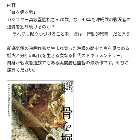
内容
「骨を掘る男」
ガマフヤー具志堅隆松さん70歳。なぜ40年も沖縄戦の戦没者の
遺骨を掘り続けるのか？
－ それでも掘りつづけることを 彼は「行動的慰霊」だと言う
－
新進気鋭の映画作家が生まれ育った沖縄の歴史と今を見つめる
戦火と分断の時代を生きる次なる世代のドキュメンタリー。
自身が戦没者遺族でもある奥間勝也監督の最新作です。ぜひご
鑑賞ください。