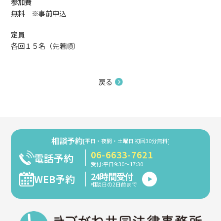
参加費
無料 ※事前申込
定員
各回１５名（先着順）
戻る
相談予約
[平日・夜間・土曜日 初回30分無料]
06-6633-7621
電話予約
受付:平日9:30～17:30
24時間受付
WEB予約
相談日の2日前まで