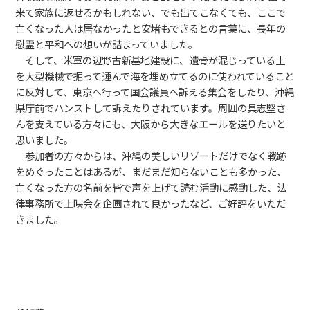
来て家族に返せるかもしれない、でも出てこなくても、ここで
亡くなった人は居なかったと安堵もできるとの言葉に、長年の
慰霊と平和への想いが詰まっていました。
そして、米軍の辺野古新基地建設に、遺骨が混じっている土
を大型機械で掘って運んで海を埋め立てるのに使われていること
に反対して、東京へ行って国会議員へ訴える集会をしたり、沖縄
県庁前でハンストして訴えたりされています。周囲の具志堅さ
んを支えている方々にも、大阪から大きなエールを送りたいと
思いました。
参加者の方々からは、沖縄の美しいリゾートだけでなく戦跡
をめぐったことはあるが、まだまだ知らないことも多かった、
亡くなった方の名前を皆で声を上げて読む活動に感動した、法
律事務所で上映会を企画されて良かったなど、ご好評をいただ
きました。