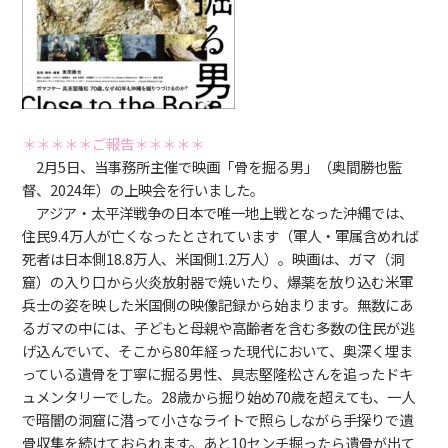
＊＊＊＊＊ご報告＊＊＊＊＊
2月5日、当事務所主催で映画「骨を掘る男」（奥間勝也監
督、2024年）の上映会を行いました。
アジア・太平洋戦争の日本で唯一地上戦となった沖縄では、
住民9.4万人が亡くなったとされています（軍人・軍属含めれば
死者は日本側18.8万人、米国側1.2万人）。映画は、ガマ（洞
窟）の入り口から火炎放射器で焼いたり、爆薬を放り込む米軍
兵士の姿を映した米国側の映像記録から始まります。無数にあ
るガマの中には、子どもと母親や高齢者を含む多数の住民が逃
げ込んでいて、そこから80年経った現代において、奥深く埋ま
っている遺骨を丁寧に掘る男性、具志堅隆松さんを追ったドキ
ュメンタリーでした。28歳から掘り始め70歳を超えても、一人
で暗闇の洞窟に潜って小さなライトで照らしながら手探りで遺
骨収集を続けておられます。あと10センチ掘ったら遺骨が出て