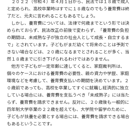
２０２２（令和４）年４月１日から、民法では１８歳で成人
と定められ、高校卒業時はすでに１８歳なのでもう養育費は終
了だと、元夫に言われることもあるでしょう。
しかし、養育費については、法律で何歳までという形では決
められておらず、民法改正の前後で変わらず、「養育費の負担
の期間は、未成熟な子が独立の社会人として成長・自立するま
で」とされています。子どもがまだ幼くて将来のことは予測で
きない場合などは、２０歳になるまでとされることが多く、当
然１８歳までに引き下げられるわけではありません。
他方で子どもが一定年齢に達してくると、家庭裁判所は、
個々のケースにおける養育費の必要性、親の資力や学歴、家庭
環境などを考慮して、養育費支払いの期間を決めています。
２
０歳前であっても、高校を卒業してすぐに就職し経済的に独立
している場合には、養育費を支払うべき「未成熟子」には当た
らず、養育費を請求できません。反対に、２０歳後も一般的に
四年制大学卒業の２２歳を超えても、大学院や留学のために、
子どもが扶養を必要とする場合には、養育費を請求できる場合
もあるということです。