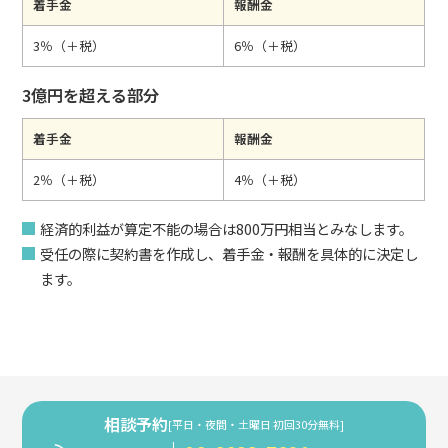
着手金
報酬金
3％（＋税）
6％（＋税）
3億円を超える部分
着手金
報酬金
2％（＋税）
4％（＋税）
経済的利益が算定不能の場合は800万円相当とみなします。
受任の際に契約書を作成し、着手金・報酬を具体的に決定し
ます。
相談予約
[平日・夜間・土曜日 初回30分無料]