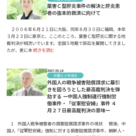
薬害Ｃ型肝炎事件の解決と肝炎患
者の抜本的救済に向けて
２００６年６月２１日に大阪、同年８月３０日に福岡、本年
３月２３日に東京と、ここのところ、薬害Ｃ型肝炎に関する地
裁判決が相次いでいます。全国５地裁で訴訟を展開してきまし
たが、更に本
続きを読む
2007.05.14
弁護士 小林保夫
外国人の戦争被害賠償請求に幕引
きを図ろうとした最高裁判決を弾
劾する ー中国人強制連行強制労
働事件・「従軍慰安婦」事件 ４
月２７日最高裁判決の意味ー
1 外国人戦争被害者の損害賠償請求事件の現状 戦後、中
国人「従軍慰安婦」強制に対する損害賠償請求事件、朝鮮人・