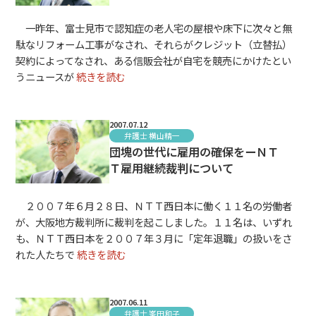
一昨年、富士見市で認知症の老人宅の屋根や床下に次々と無
駄なリフォーム工事がなされ、それらがクレジット（立替払）
契約によってなされ、ある信販会社が自宅を競売にかけたとい
うニュースが
続きを読む
2007.07.12
弁護士 横山精一
団塊の世代に雇用の確保をーＮＴ
Ｔ雇用継続裁判について
２００７年６月２８日、ＮＴＴ西日本に働く１１名の労働者
が、大阪地方裁判所に裁判を起こしました。１１名は、いずれ
も、ＮＴＴ西日本を２００７年３月に「定年退職」の扱いをさ
れた人たちで
続きを読む
2007.06.11
弁護士 峯田和子