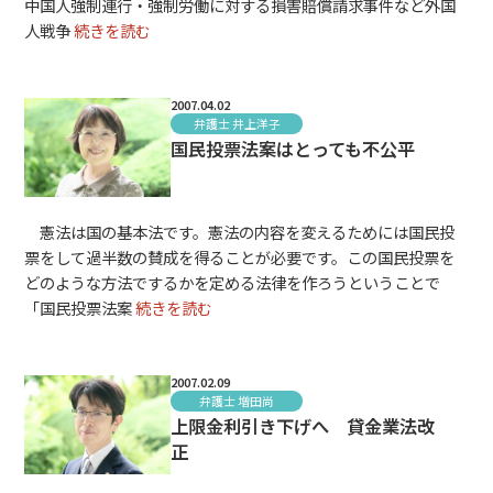
中国人強制連行・強制労働に対する損害賠償請求事件など外国
人戦争
続きを読む
2007.04.02
弁護士 井上洋子
国民投票法案はとっても不公平
憲法は国の基本法です。憲法の内容を変えるためには国民投
票をして過半数の賛成を得ることが必要です。この国民投票を
どのような方法でするかを定める法律を作ろうということで
「国民投票法案
続きを読む
2007.02.09
弁護士 増田尚
上限金利引き下げへ 貸金業法改
正