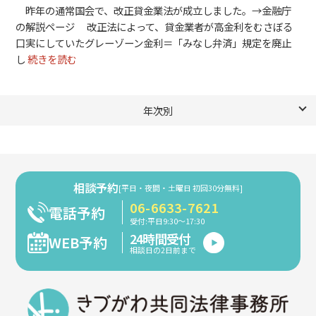
昨年の通常国会で、改正貸金業法が成立しました。→金融庁
の解説ページ 改正法によって、貸金業者が高金利をむさぼる
口実にしていたグレーゾーン金利＝「みなし弁済」規定を廃止
し
続きを読む
年次別
相談予約
[平日・夜間・土曜日 初回30分無料]
06-6633-7621
電話予約
受付:平日9:30～17:30
24時間受付
WEB予約
相談日の2日前まで