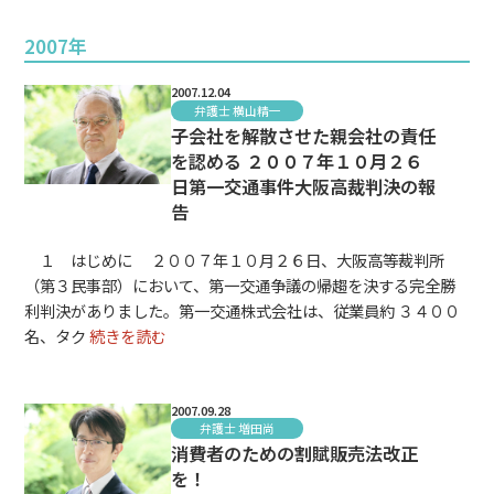
2007年
2007.12.04
弁護士 横山精一
子会社を解散させた親会社の責任
を認める ２００７年１０月２６
日第一交通事件大阪高裁判決の報
告
１ はじめに ２００７年１０月２６日、大阪高等裁判所
（第３民事部）において、第一交通争議の帰趨を決する完全勝
利判決がありました。第一交通株式会社は、従業員約 ３４００
名、タク
続きを読む
2007.09.28
弁護士 増田尚
消費者のための割賦販売法改正
を！