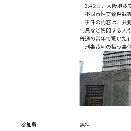
3月2日、大阪地裁
不同意性交致傷罪等
事件の内容は、共犯
判員など質問する人
普通の青年で驚いた
刑事裁判の扱う事件
参加費
無料