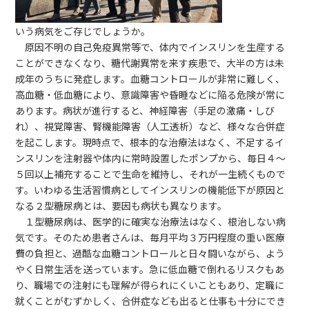
いう病気をご存じでしょうか。
原因不明の自己免疫異常等で、体内でインスリンを生産する
ことができなくなり、糖代謝異常を来す疾患で、大半の方は未
成年のうちに発症します。血糖コントロールが非常に難しく、
高血糖・低血糖により、意識障害や昏睡などに陥る危険が常に
あります。病状が進行すると、神経障害（手足の激痛・しび
れ）、視覚障害、腎機能障害（人工透析）など、様々な合併症
を起こします。現時点で、根本的な治療法はなく、不足するイ
ンスリンを注射器や体内に常時設置したポンプから、毎日４～
５回以上補充することで生命を維持し、それが一生続くもので
す。いわゆる生活習慣病としてインスリンの機能低下が原因と
なる２型糖尿病とは、要因も病状も異なります。
１型糖尿病は、医学的に確実な治療法はなく、根治しない病
気です。そのため患者さんは、毎月平均３万円程度の重い医療
費の負担と、過酷な血糖コントロールと日々闘いながら、よう
やく日常生活を送っています。急に低血糖で倒れるリスクもあ
り、職場での注射にも理解が得られにくいこともあり、定職に
就くことがむずかしく、合併症なども出ると仕事も十分にでき