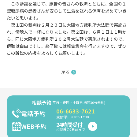
この訴訟を通じて、原告の皆さんの救済とともに、全国の１
型糖尿病の患者さんが安心して生活を送れる保障を求めていき
たいと思います。
第１回の裁判は２月２３日に大阪地方裁判所大法廷で実施さ
れ、傍聴人で一杯になりました。第２回は、６月１日１１時か
ら、同じ大阪地方裁判所２０２号大法廷で実施されますので、
傍聴は自由ですし、終了後には報告集会を行いますので、ぜひ
この訴訟の応援をよろしくお願いします。
戻る
相談予約
[平日・夜間・土曜日 初回30分無料]
06-6633-7621
電話予約
受付:平日9:30～17:30
24時間受付
WEB予約
相談日の2日前まで