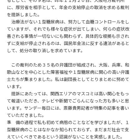
るとして、その９名は、昨年１１月２０日、大阪地方裁判所
に、厚労省を相手として、年金の支給停止の取消を求める裁判
を提訴しました。
治療法がない１型糖尿病は、努力して血糖コントロールをし
ていますが、それでも様々な症状が出てしまい、何らの症状改
善される事情が一切ないにも関わらず、具体的な根拠も示され
ずに支給が停止されるのは、国民年金法に反する違法があると
して、処分の取り消しを求めています。
この裁判のため３５名の弁護団が結成され、大阪、兵庫、和
歌山などを中心とした障害福祉や１型糖尿病に関心の高い弁護
士たちが集まりました。私は副団長としてとりまとめに努めて
います。
提訴にあたっては、関西エリアのマスコミは高い関心をもっ
て報道いただき、テレビや新聞でごらんになった方も多いと思
います。サンデー毎日には、斎藤貴男記者が特集の記事を書い
ていただきました。
準 備の過程で私も初めて病態のことなどを学びましたが、１
型糖尿病のことはなかなか知られておらず、まだまだ社会で支
えていくべきであるという認識がないことを実感しました。