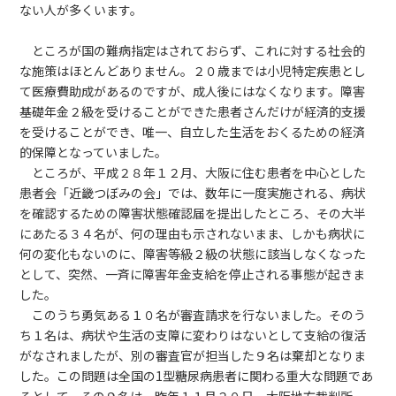
ない人が多くいます。
ところが国の難病指定はされておらず、これに対する社会的
な施策はほとんどありません。２０歳までは小児特定疾患とし
て医療費助成があるのですが、成人後にはなくなります。障害
基礎年金２級を受けることができた患者さんだけが経済的支援
を受けることができ、唯一、自立した生活をおくるための経済
的保障となっていました。
ところが、平成２８年１２月、大阪に住む患者を中心とした
患者会「近畿つぼみの会」では、数年に一度実施される、病状
を確認するための障害状態確認届を提出したところ、その大半
にあたる３４名が、何の理由も示されないまま、しかも病状に
何の変化もないのに、障害等級２級の状態に該当しなくなった
として、突然、一斉に障害年金支給を停止される事態が起きま
した。
このうち勇気ある１０名が審査請求を行ないました。そのう
ち１名は、病状や生活の支障に変わりはないとして支給の復活
がなされましたが、別の審査官が担当した９名は棄却となりま
した。この問題は全国の1型糖尿病患者に関わる重大な問題であ