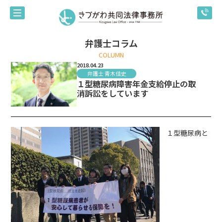
弁護士コラム
COLUMN
2018.04.23
弁護士 青木佳史
１型糖尿病障害年金支給停止の取
消訴訟をしています
１型糖尿病と