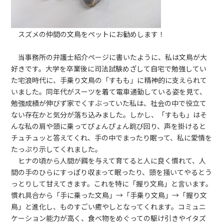
スズメの仲間の文鳥をペットにお勧めします！
当事務所の弁護士紹介ページに書いたように、私は文鳥が大
好きです。大学を卒業後に司法試験めざして自宅で勉強してい
た宅浪時代に、手乗り文鳥の「すもも」に精神的に支えられて
いました。同年代がスーツを着て電車通勤している姿を見て、
勉強成績が伸びず家でくすぶっていた私は、社会の中で役立て
ない存在かと気分が落ち込みました。しかし、「すもも」はそ
んな私の肩や頭に乗ってぴょんぴょん跳び回り、声を掛けると
チュチュッと答えてくれ、手の中でまったり眠って、私に愛情を
たっぷり示してくれました。
ヒナの頃から人間が餌を与えて育てると人に良く慣れて、人
間の手のひらにすっぽり収まって眠ったり、頭を掻いてやるとう
っとりして甘えてきます。これを特に「握り文鳥」と言います。
慣れ具合から「手に乗った文鳥」→「手乗り文鳥」→「握り文
鳥」と進化し、ものすごい癒やしとなってくれます。コミュニ
ケーション能力が高く、食べ物をめぐっての駆け引きやイタズ