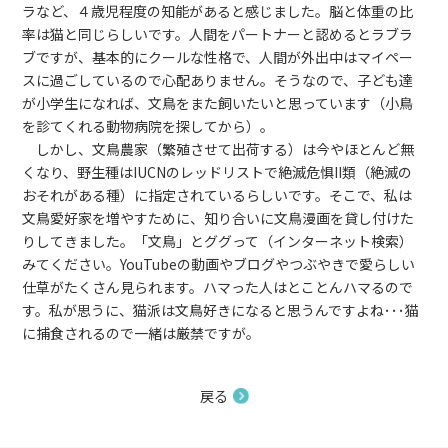
ラなど、４歳児程度の知能があると感じました。脳と体重の比
率は猫と同じらしいです。人間をパートナーと認めるとラブラ
ブですが、基本的にクールな性格で、人間が外出中はマイペー
スに過ごしているので心配ありません。そうなので、子ども達
が小学生になれば、文鳥をまた飼いたいと思っています（小鳥
を診てくれる動物病院を探してから）。
しかし、文鳥農家（繁殖させて出荷する）は今やほとんど無
くなり、野生種はIUCNのレッドリストで絶滅危惧II類（絶滅の
おそれがある種）に指定されているらしいです。そこで、私は
文鳥愛好家を増やすために、知り合いに文鳥漫画を貸し付けた
りしてきました。「文鳥」とググって（インターネット検索）
みてください。YouTubeの動画やブログやつぶやきで愛らしい
仕草がたくさん見られます。ハマった人はとことんハマるので
す。私が思うに、猫派は文鳥好きになると思うんですよね･･･猫
に捕食されるので一緒は厳禁ですが。
戻る