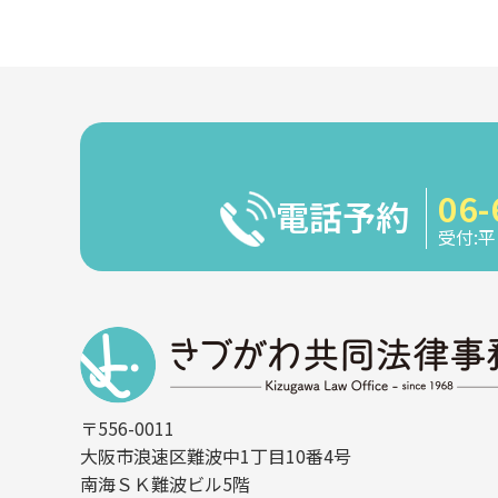
06-
電話予約
受付:平日
〒556-0011
大阪市浪速区難波中1丁目10番4号
南海ＳＫ難波ビル5階