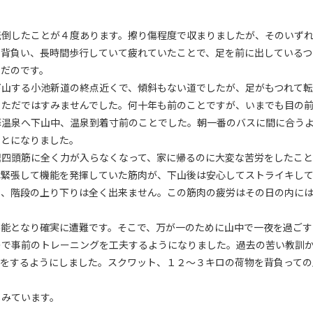
倒したことが４度あります。擦り傷程度で収まりましたが、そのいずれ
を背負い、長時間歩行していて疲れていたことで、足を前に出しているつ
んだのです。
山する小池新道の終点近くで、傾斜もない道でしたが、足がもつれて転
らただではすみませんでした。何十年も前のことですが、いまでも目の
温泉へ下山中、温泉到着寸前のことでした。朝一番のバスに間に合うよ
ことになりました。
四頭筋に全く力が入らなくなって、家に帰るのに大変な苦労をしたこと
は緊張して機能を発揮していた筋肉が、下山後は安心してストライキし
し、階段の上り下りは全く出来ません。この筋肉の疲労はその日の内には
能となり確実に遭難です。そこで、万が一のために山中で一夜を過ごす
で事前のトレーニングを工夫するようになりました。過去の苦い教訓か
グをするようにしました。スクワット、１２～３キロの荷物を背負っての
みています。