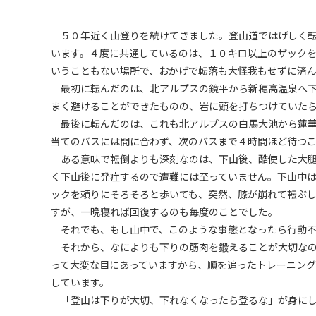
５０年近く山登りを続けてきました。登山道ではげしく転
います。４度に共通しているのは、１０キロ以上のザック
いうこともない場所で、おかげで転落も大怪我もせずに済
最初に転んだのは、北アルプスの鏡平から新穂高温泉へ下
まく避けることができたものの、岩に頭を打ちつけていた
最後に転んだのは、これも北アルプスの白馬大池から蓮華
当てのバスには間に合わず、次のバスまで４時間ほど待つ
ある意味で転倒よりも深刻なのは、下山後、酷使した大腿
く下山後に発症するので遭難には至っていません。下山中
ックを頼りにそろそろと歩いても、突然、膝が崩れて転ぶ
すが、一晩寝れば回復するのも毎度のことでした。
それでも、もし山中で、このような事態となったら行動不
それから、なによりも下りの筋肉を鍛えることが大切なの
って大変な目にあっていますから、順を追ったトレーニン
しています。
「登山は下りが大切、下れなくなったら登るな」が身にし