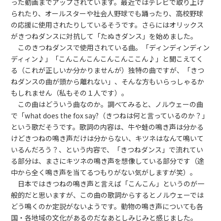
った動画までアップされています。最近ではテレビで取り上げ
られたり、オールスターや社会人野球でも踊ったり、高校野球
の応援に使用されたりしているそうです。さらにはオリックス
がきつねダンスに対抗して「たぬきダンス」を始めました。
このきつねダンスで使用されている曲。「ディンディンディン
ディィン♪」「こんこんこんこんこんここん♪」と聞こえてく
る（これが正しいか分かりませんが）独特の曲ですが、「きつ
ねダンスの曲が頭から離れない」、そんな方もいらっしゃるか
もしれません（私もその１人です）。
この曲はどういう曲なのか。調べてみると、ノルウェーの曲
で「what does the fox say?（きつねは何と言っているのか？」
という歌だそうです。歌詞の内容は、牛や蛙の鳴き声は分かる
けどきつねの鳴き声だけは分からない、キツネはなんて鳴いて
いるんだろう？、という内容で、「きつねダンス」で流れてい
る部分は、まさにキツネの鳴き声を想像している部分です（途
中から全く鳴き声を当てるつもりがない気がしますが笑）。
日本ではきつねの鳴き声と言えば「こんこん」というのが一
般的だと思いますが、この曲の歌詞からするとノルウェーでは
どう鳴くのか定説がないようです。動物の鳴き声についても各
国・各地域の文化があるのだなあとしみじみと感じました。