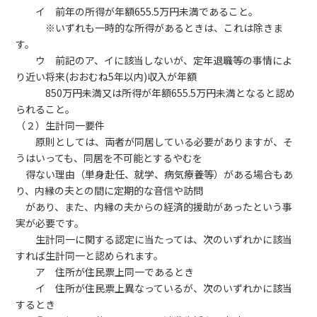
イ 前年の所得が年額655.5万円未満であること。
※いずれも一時的な所得があるときは、これは除きま
す。
ウ 前記のア、イに該当しないが、定年退職等の事情によ
り近い将来(おおむね5年以内)収入が年額
850万円未満又は所得が年額655.5万円未満となると認め
られること。
（２）生計同一要件
原則としては、両者が同居している必要がありますが、そ
うはいっても、同居を不可能とするやむを
得ない理由（単身赴任、就学、病気療養等）がある場合もあ
り、内縁の夫との間に定期的な音信や訪問
があり、また、内縁の夫からの経済的援助があったという事
実が必要です。
生計同一に関する認定に当たっては、次のいずれかに該当
すれば生計同一と認められます。
ア 住所が住民票上同一であるとき
イ 住所が住民票上異なっているが、次のいずれかに該当
するとき