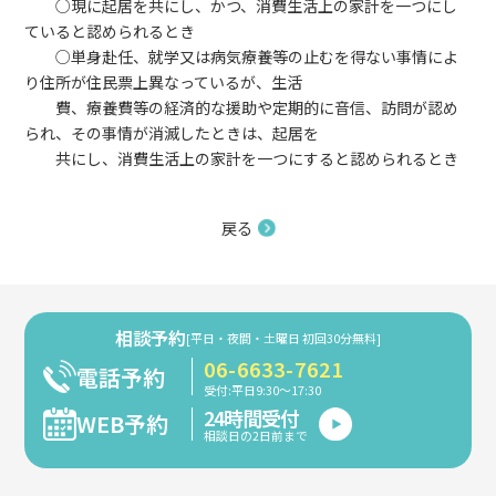
○現に起居を共にし、かつ、消費生活上の家計を一つにし
ていると認められるとき
○単身赴任、就学又は病気療養等の止むを得ない事情によ
り住所が住民票上異なっているが、生活
費、
療養費等の経済的な援助や定期的に音信、訪問が認め
られ、その事情が消滅したときは、起居を
共に
し、消費生活上の家計を一つにすると認められるとき
戻る
相談予約
[平日・夜間・土曜日 初回30分無料]
06-6633-7621
電話予約
受付:平日9:30～17:30
24時間受付
WEB予約
相談日の2日前まで