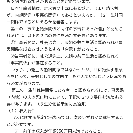
も支給される場合があることを定めています。
日本年金機構は、請求者の申立にもとづき、（１）請求者
が、内縁関係（事実婚関係）であるといえるか、（２）生計同
一関係であるといえるかを審査します。
第一の「事実上婚姻関係と同様の事情にあった者」と認めら
れるには、以下の２つの要件を満たす必要があります。
①当事者間に、社会通念上、夫婦の共同生活と認められる事
実関係を成立させようとする「合意」があること。
②当事者間に、社会通念上、夫婦の共同生活と認められる
「事実関係」が存在すること。
つまり、戸籍上の婚姻関係ではなかったが、共に婚姻する意
志を持って、夫婦としての共同生活を営んでいたという状況であ
る必要があります。
第二の「生計維持関係にある者」と認められるには、事実婚
（内縁）の夫の死亡時において、下記の２つの要件を満たす必
要があります。（厚生労働省年金局長通知）
（１）収入要件
収入に関する認定に当たっては、次のいずれかに該当するこ
とが必要です。
ア 前年の収入が年額850万円未満であること。