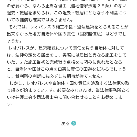
の必要から、なんら正当な理由（借地借家法第２８条）のない
退去・転居を求められ、この退去・転居にともなう不利益につ
いての補償も確実ではありません。
それでは、レオパレスの施工不良・違法建築をとらえることが
出来なかった地方自治体や国の責任（国家賠償法）はどうでし
ょうか。
レオパレスが、建築確認について責任を負う自治体に対して
は、法律の定める届出をし、実際には届出と異なる施工をして
いた、また施工当初と完成後の点検をも巧みに免れたとなる
と、自治体や国はこの点を口実に責任の回避を試みるでしょう
し、裁判所の判断にも必ずしも期待が持てません。
しかし、レオパレスや自治体・国の責任を追及する法律家の取
り組みが始まっています。必要なみなさんは、当法律事務所ある
いは弁護士会や司法書士会に問い合わせることをお勧めしま
す。
戻る