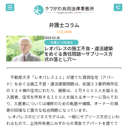
弁護士コラム
COLUMN
2019.02.26
弁護士 小林保夫
レオパレスの施工不良・違法建築
をめぐる責任問題～サブリース方
式の落とし穴～
不動産大手「レオパレス２１」が建てた賃貸住宅（アパー
ト）をめぐる施工不良・違法建築問題は、全国３３都府県所在
の３２４棟の住宅にわたり、被害は、１万４０００人を越える
入居者、住宅を所有する１００人を越えるオーナーに及んでお
り、入居者については補修のための転居や補償、オーナーの損
害の回復など重大な社会問題になっています。
レオパレスのビジネスモデルは、一般にサブリース方式といわ
れるもので、土地所有者にみずからの資金でアパートを建てて