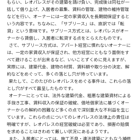
もらい、レオパレスがその建築を請け負い、完成後は同社が一
括して借り上げ、入居者の募集、賃料の管理、建物の維持管理
などを行い、オーナーには一定の家賃収入を長期間保証すると
いう内容です。ちなみに、「サブリース」は、直訳では「転
貸」という意味です。サブリース方式とは、レオパレスがオー
ナーから賃借し、入居者に転貸する点をとらえたものです。
さて、サブリース方式は、アパート経営に慣れないオーナーに
は、一定の家賃収入が保証され、他方経営にともなう面倒をす
べて避けることが出来るなど、いいことずくめに見えますが、
実際には、建築代金、建物の材質、賃料額や取り分の決定、解
約などをめぐって、多くの落とし穴が待っています。
果たして、このたびのレオパレスをめぐる事件は、これらの落
とし穴がすべて露呈したものです。
オーナーにとっては、法外な建築代金、粗悪な建築資材による
手抜き工事、賃料収入の保証の破綻、借地借家法に基づくオー
ナーからの解約の困難など多くの点で深刻重大な不利益を生じ
ています。これらの点についてのレオパレスの法律上の責任は
明確ですが、レオパレスの経営破綻は必至であり、損害の賠償
を求めることはきわめて厳しい状況にあるようです。
また、入居者にとっては、施工不良・違法建築にともなう補修