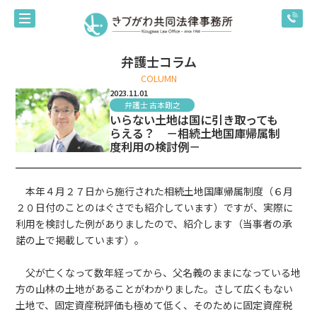
弁護士コラム
COLUMN
2023.11.01
弁護士 古本剛之
いらない土地は国に引き取っても
らえる？ －相続土地国庫帰属制
度利用の検討例－
本年４月２７日から施行された相続土地国庫帰属制度（６月
２０日付のことのはぐさでも紹介しています）ですが、実際に
利用を検討した例がありましたので、紹介します（当事者の承
諾の上で掲載しています）。
父が亡くなって数年経ってから、父名義のままになっている地
方の山林の土地があることがわかりました。さして広くもない
土地で、固定資産税評価も極めて低く、そのために固定資産税