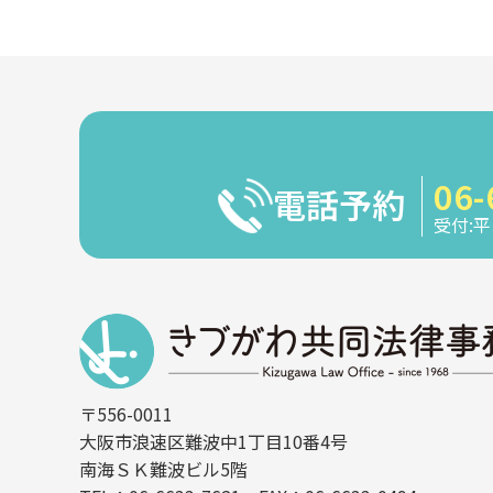
06-
電話予約
受付:平日
〒556-0011
大阪市浪速区難波中1丁目10番4号
南海ＳＫ難波ビル5階