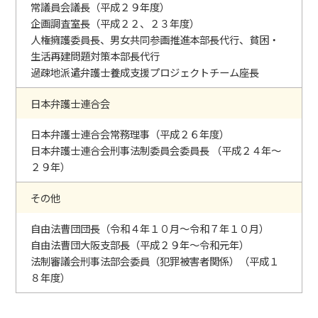
常議員会議長（平成２９年度）
企画調査室長（平成２２、２３年度）
人権擁護委員長、男女共同参画推進本部長代行、貧困・
生活再建問題対策本部長代行
過疎地派遣弁護士養成支援プロジェクトチーム座長
日本弁護士連合会
日本弁護士連合会常務理事（平成２６年度）
日本弁護士連合会刑事法制委員会委員長 （平成２４年～
２９年）
その他
自由法曹団団長（令和４年１０月～令和７年１０月）
自由法曹団大阪支部長（平成２９年～令和元年）
法制審議会刑事法部会委員（犯罪被害者関係）（平成１
８年度）