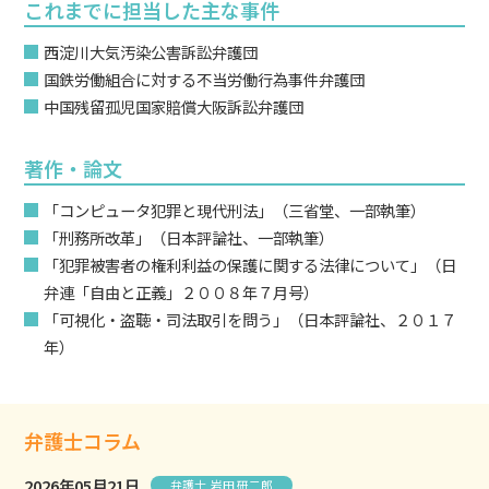
これまでに担当した主な事件
西淀川大気汚染公害訴訟弁護団
国鉄労働組合に対する不当労働行為事件弁護団
中国残留孤児国家賠償大阪訴訟弁護団
著作・論文
「コンピュータ犯罪と現代刑法」（三省堂、一部執筆）
「刑務所改革」（日本評論社、一部執筆）
「犯罪被害者の権利利益の保護に関する法律について」（日
弁連「自由と正義」２００８年７月号）
「可視化・盗聴・司法取引を問う」（日本評論社、２０１７
年）
弁護士コラム
2026年05月21日
弁護士 岩田 研二郎