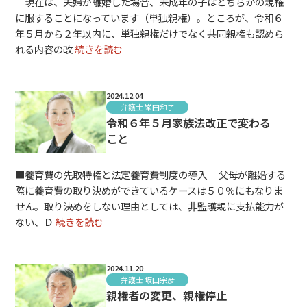
現在は、夫婦が離婚した場合、未成年の子はどちらかの親権
に服することになっています（単独親権）。ところが、令和６
年５月から２年以内に、単独親権だけでなく共同親権も認めら
れる内容の改
続きを読む
2024.12.04
弁護士 峯田和子
令和６年５月家族法改正で変わる
こと
■養育費の先取特権と法定養育費制度の導入 父母が離婚する
際に養育費の取り決めができているケースは５０％にもなりま
せん。取り決めをしない理由としては、非監護親に支払能力が
ない、Ｄ
続きを読む
2024.11.20
弁護士 坂田宗彦
親権者の変更、親権停止