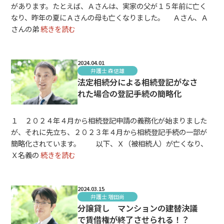
があります。たとえば、Ａさんは、実家の父が１５年前に亡く
なり、昨年の夏にＡさんの母も亡くなりました。 Ａさん、Ａ
さんの弟
続きを読む
2024.04.01
弁護士 森信雄
法定相続分による相続登記がなさ
れた場合の登記手続の簡略化
１ ２０２４年４月から相続登記申請の義務化が始まりました
が、それに先立ち、２０２３年４月から相続登記手続の一部が
簡略化されています。 以下、Ｘ（被相続人）が亡くなり、
Ｘ名義の
続きを読む
2024.03.15
弁護士 増田尚
分譲貸し マンションの建替決議
で賃借権が終了させられる！？