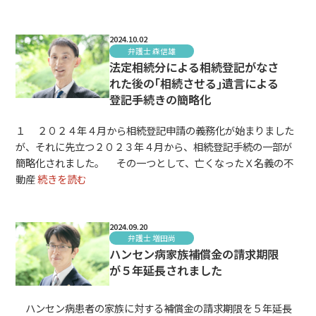
2024.10.02
弁護士 森信雄
法定相続分による相続登記がなさ
れた後の｢相続させる｣遺言による
登記手続きの簡略化
１ ２０２４年４月から相続登記申請の義務化が始まりました
が、それに先立つ２０２３年４月から、相続登記手続の一部が
簡略化されました。 その一つとして、亡くなったＸ名義の不
動産
続きを読む
2024.09.20
弁護士 増田尚
ハンセン病家族補償金の請求期限
が５年延長されました
ハンセン病患者の家族に対する補償金の請求期限を５年延長