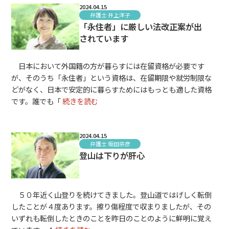
2024.04.15
弁護士 井上洋子
「永住者」に厳しい法改正案が出
されています
日本において外国籍の方が暮らすには在留資格が必要です
が、そのうち「永住者」という資格は、在留期限や就労制限な
どがなく、日本で安定的に暮らすためにはもっとも適した資格
です。誰でも「
続きを読む
2024.04.15
弁護士 坂田宗彦
登山は下りが肝心
５０年近く山登りを続けてきました。登山道ではげしく転倒
したことが４度あります。擦り傷程度で収まりましたが、その
いずれも転倒したときのことを昨日のことのように鮮明に覚え