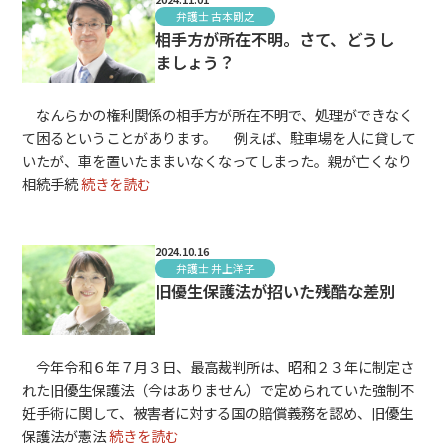
弁護士 古本剛之
相手方が所在不明。さて、どうし
ましょう？
なんらかの権利関係の相手方が所在不明で、処理ができなく
て困るということがあります。 例えば、駐車場を人に貸して
いたが、車を置いたままいなくなってしまった。親が亡くなり
相続手続
続きを読む
2024.10.16
弁護士 井上洋子
旧優生保護法が招いた残酷な差別
今年令和６年７月３日、最高裁判所は、昭和２３年に制定さ
れた旧優生保護法（今はありません）で定められていた強制不
妊手術に関して、被害者に対する国の賠償義務を認め、旧優生
保護法が憲法
続きを読む