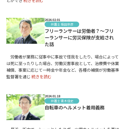
とができ
続きを読む
2024.02.01
弁護士 坂田宗彦
フリーランサーは労働者？～フリ
ーランサーに労災保険が支給され
た話
労働者が業務に従事中に事故で怪我をしたり、場合によって
は死に至ったりした場合、労働災害事故として、治療費や休業
補償、事案に応じて一時金や年金など、各種の補償が労働基準
監督署を通じ
続きを読む
2024.01.18
弁護士 青木佳史
自転車のヘルメット着用義務