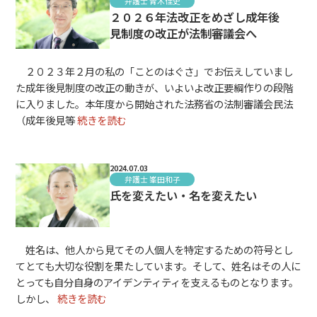
弁護士 青木佳史
２０２６年法改正をめざし成年後
見制度の改正が法制審議会へ
２０２３年２月の私の「ことのはぐさ」でお伝えしていまし
た成年後見制度の改正の動きが、いよいよ改正要綱作りの段階
に入りました。本年度から開始された法務省の法制審議会民法
（成年後見等
続きを読む
2024.07.03
弁護士 峯田和子
氏を変えたい・名を変えたい
姓名は、他人から見てその人個人を特定するための符号とし
てとても大切な役割を果たしています。そして、姓名はその人に
とっても自分自身のアイデンティティを支えるものとなります。
しかし、
続きを読む