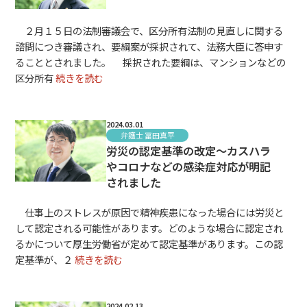
２月１５日の法制審議会で、区分所有法制の見直しに関する
諮問につき審議され、要綱案が採択されて、法務大臣に答申す
ることとされました。 採択された要綱は、マンションなどの
区分所有
続きを読む
2024.03.01
弁護士 冨田真平
労災の認定基準の改定～カスハラ
やコロナなどの感染症対応が明記
されました
仕事上のストレスが原因で精神疾患になった場合には労災と
して認定される可能性があります。どのような場合に認定され
るかについて厚生労働省が定めて認定基準があります。この認
定基準が、２
続きを読む
2024.02.13