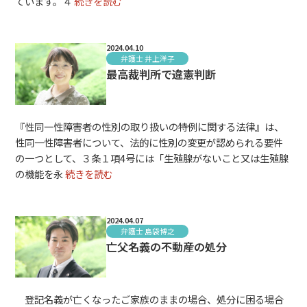
ています。４
続きを読む
2024.04.10
弁護士 井上洋子
最高裁判所で違憲判断
『性同一性障害者の性別の取り扱いの特例に関する法律』は、
性同一性障害者について、法的に性別の変更が認められる要件
の一つとして、３条１項4号には「生殖腺がないこと又は生殖腺
の機能を永
続きを読む
2024.04.07
弁護士 島袋博之
亡父名義の不動産の処分
登記名義が亡くなったご家族のままの場合、処分に困る場合