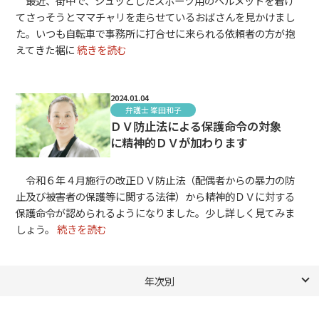
最近、街中で、シュッとしたスポーツ用のヘルメットを着け
てさっそうとママチャリを走らせているおばさんを見かけまし
た。いつも自転車で事務所に打合せに来られる依頼者の方が抱
えてきた裾に
続きを読む
2024.01.04
弁護士 峯田和子
ＤＶ防止法による保護命令の対象
に精神的ＤＶが加わります
令和６年４月施行の改正ＤＶ防止法（配偶者からの暴力の防
止及び被害者の保護等に関する法律）から精神的ＤＶに対する
保護命令が認められるようになりました。少し詳しく見てみま
しょう。
続きを読む
年次別