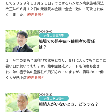
して２０２９年１１月２１日までとするハンセン病家族補償法
改正法が６月１２日の衆議院本会議で全会一致にて可決され成
立しました。
続きを読む
2024.09.02
弁護士 冨田真平
職場での熱中症～使用者の責任
は？
１ 今年の夏も全国各地で猛暑となり、９月に入ってもまだまだ
暑い日が続いております。熱中症警戒アラートも何度も出さ
れ、熱中症予防の重要性が周知されていますが、職場の中で働
く人が熱中症
続きを読む
2024.08.20
弁護士 横山精一
相続人がいないとき、どうする？