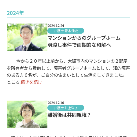
2024年
2024.12.24
弁護士 青木佳史
マンションからのグループホーム
明渡し事件で画期的な和解へ
今から２０年以上前から、大阪市内のマンションの２部屋
を所有者から賃借して、障害者グループホームとして、知的障害
のある方６名が、ご自分の住まいとして生活をしてきました。
ところ
続きを読む
2024.12.16
弁護士 井上洋子
離婚後は共同親権？